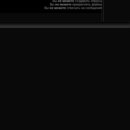
Вы
не можете
создавать опросы
Вы
не можете
прикреплять файлы
Вы
не можете
отвечать на сообщения