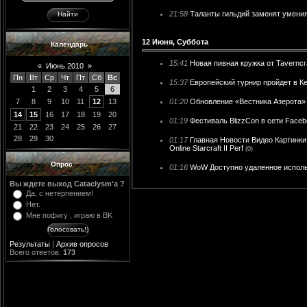
21:58
Таланты гильдий заменят умени
12 Июня, Суббота
Календарь
15:41
Новая пивная кружка от Taverncr
«
Июнь 2010
»
Пн
Вт
Ср
Чт
Пт
Сб
Вс
15:37
Европейский турнир пройдет в К
1
2
3
4
5
6
7
8
9
10
11
12
13
01:20
Обновление «Вестника Азерота»
14
15
16
17
18
19
20
01:19
Фестиваль BlizzCon в сети Face
21
22
23
24
25
26
27
28
29
30
01:17
Главная Новости Видео Картинк
Online Starcraft II Perf
(0)
Опрос
01:16
WoW Доступно удаленное исполь
Вы ждете выход Cataclysm'a ?
Да, с нетерпением!
Нет.
Мне пофигу , играю в BK
Результаты
|
Архив опросов
Всего ответов:
173