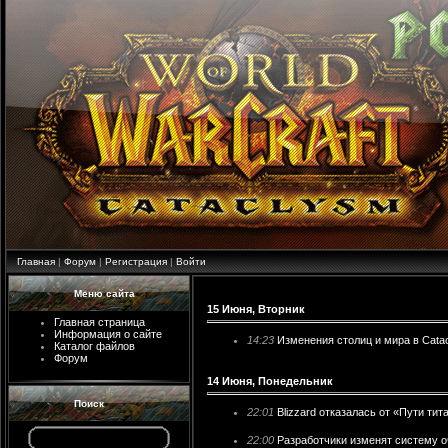
Главная
|
Форум
|
Регистрация
|
Войти
Меню сайта
15 Июня, Вторник
Главная страница
Информация о сайте
14:23
Изменения столиц и мира в Cata
Каталог файлов
Форум
14 Июня, Понедельник
Поиск
22:01
Blizzard отказалась от «Пути тит
22:00
Разработчики изменят систему 